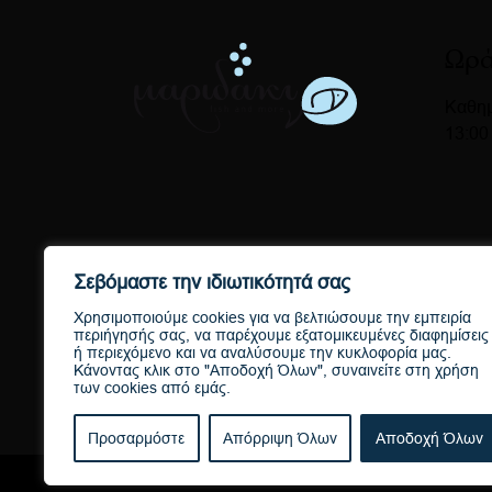
Ωρά
Καθημ
13:00
Σεβόμαστε την ιδιωτικότητά σας
Χρησιμοποιούμε cookies για να βελτιώσουμε την εμπειρία
περιήγησής σας, να παρέχουμε εξατομικευμένες διαφημίσεις
ή περιεχόμενο και να αναλύσουμε την κυκλοφορία μας.
Κάνοντας κλικ στο "Αποδοχή Όλων", συναινείτε στη χρήση
των cookies από εμάς.
Προσαρμόστε
Απόρριψη Όλων
Αποδοχή Όλων