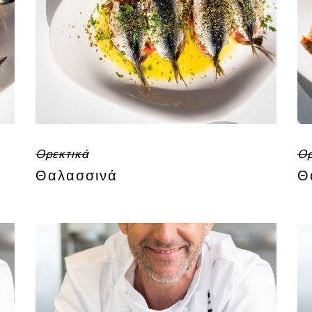
Ορεκτικά
Ορ
Θαλασσινά
Θ