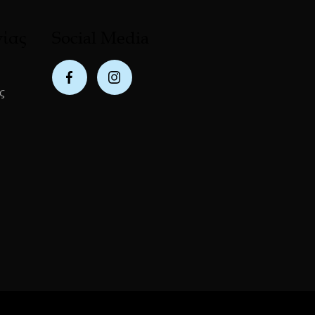
νίας
Social Media
ς