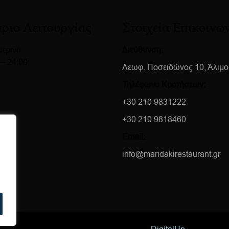
ριο Λειτουργίας
Στοιχεία Επικοινω
ερινά
Διεύθυνση:
 – 24:00
Λεωφ. Ποσειδώνος 10, Άλιμο
Τηλέφωνο Κρατήσεων:
+30 210 9831222
+30 210 9818460
Email:
info@maridakirestaurant.gr
Development & Marketing by
DigitalUp