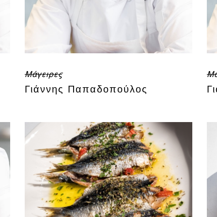
Μάγειρες
Μά
Γιάννης Παπαδοπούλος
Γ