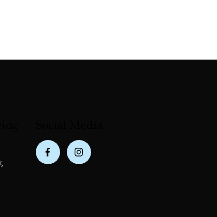
νίας
Social Media
ς