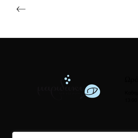
Ωρά
Καθημ
13:00